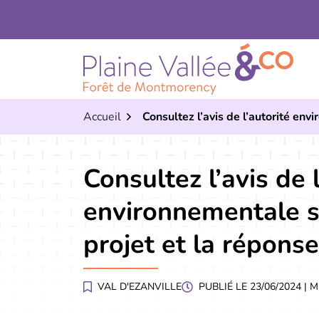
Aller
Aller
Aller
à
au
au
la
contenu
pied
navigation
de
page
Accueil
Consultez l’avis de l’autorité en
Consultez l’avis de 
environnementale s
projet et la répons
VAL D'EZANVILLE
PUBLIÉ LE
23/06/2024
| M