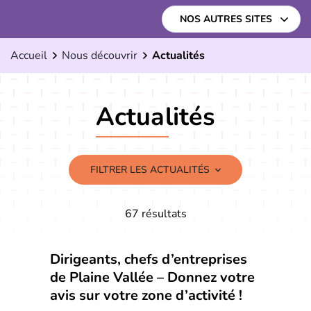
Aller
Aller
Aller
NOS AUTRES SITES
à
au
au
la
contenu
pied
Accueil
Nous découvrir
Actualités
navigation
de
page
Actualités
FILTRER LES ACTUALITÉS
Filtrer les actualités
Liste des actualités
67 résultats
Dirigeants, chefs d’entreprises
de Plaine Vallée – Donnez votre
avis sur votre zone d’activité !