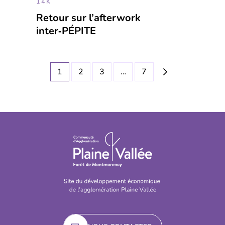
14K
Retour sur l’afterwork
inter‑PÉPITE
1
2
3
…
7
Page suivante