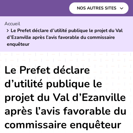
Aller
Aller
Aller
NOS AUTRES SITES
à
au
au
la
contenu
pied
Accueil
navigation
de
Le Prefet déclare d’utilité publique le projet du Val
page
d’Ezanville après l’avis favorable du commissaire
enquêteur
Le Prefet déclare
d’utilité publique le
projet du Val d’Ezanville
après l’avis favorable du
commissaire enquêteur